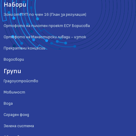
Набори
Зони от ПУП по член 16 (План за регулация)
Ортофото на пилотен проект ЕСУ Борисова
Ортофото на Манастирски ливади - изток
Прекратени концесии
Водосбори
Групи
Градоустройство
Мобилност
Вода
Сграден фонд
Зелена система