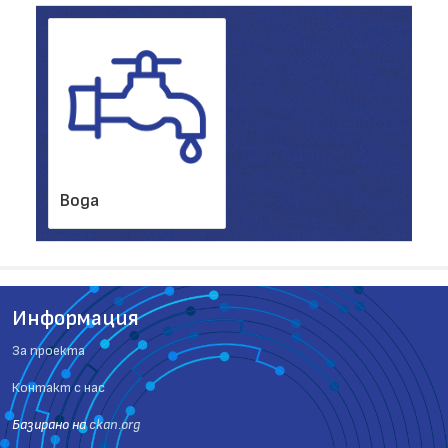
Вода
Информация
За проекта
Контакт с нас
Базиранo на
ckan.org