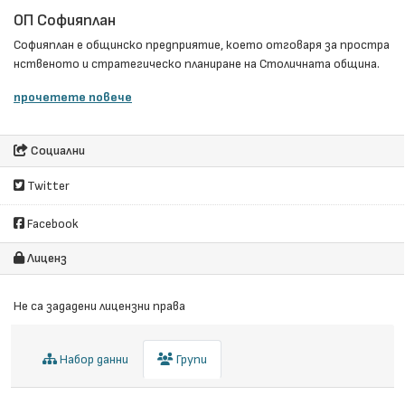
ОП Софияплан
Софияплан e общинско предприятие, което отговаря за простра
нственото и стратегическо планиране на Столичната община.
прочетете повече
Социални
Twitter
Facebook
Лиценз
Не са зададени лицензни права
Набор данни
Групи