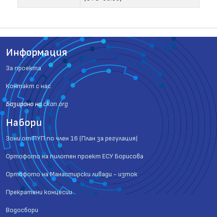
Информация
За проекта
Контакт с нас
Базиранo на
ckan.org
Набори
Зони от ПУП по член 16 (План за регулация)
Ортофото на пилотен проект ЕСУ Борисова
Ортофото на Манастирски ливади - изток
Прекратени концесии
Водосбори