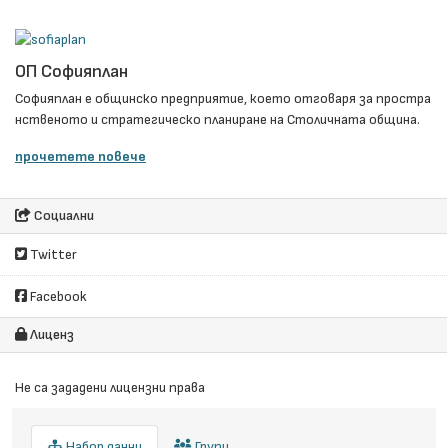
ОП Софияплан
Софияплан e общинско предприятие, което отговаря за простра
нственото и стратегическо планиране на Столичната община.
прочетете повече
Социални
Twitter
Facebook
Лиценз
Не са зададени лицензни права
Набор данни
Групи