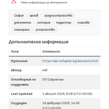
Няма информация за актуалност
София
архив
градоустройство
документи
история
кадастър
планове
сканирани
устройство
Допълнителна информация
Поле
Стойност
Източник
https://api.sofiaplan.bg/datasets/518
Автор
НАГ
Отговорник по
ОП Софияплан
поддръжка
Last Updated
5 август 2026, 8:28 (UTC+00:00)
Създаден
16 февруари 2026, 14:56
(UTC+00:00)