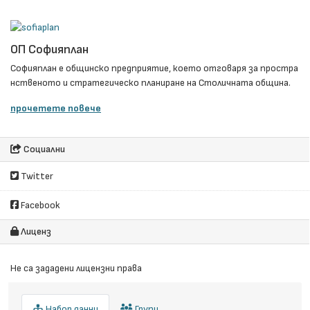
ОП Софияплан
Софияплан e общинско предприятие, което отговаря за простра
нственото и стратегическо планиране на Столичната община.
прочетете повече
Социални
Twitter
Facebook
Лиценз
Не са зададени лицензни права
Набор данни
Групи