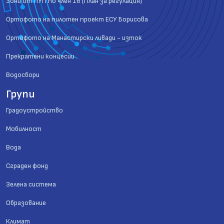
Зони от ПУП по член 16 (План за регулация)
Ортофото на пилотен проект ЕСУ Борисова
Ортофото на Манастирски ливади - изток
Прекратени концесии
Водосбори
Групи
Градоустройство
Мобилност
Вода
Сграден фонд
Зелена система
Образование
Климат