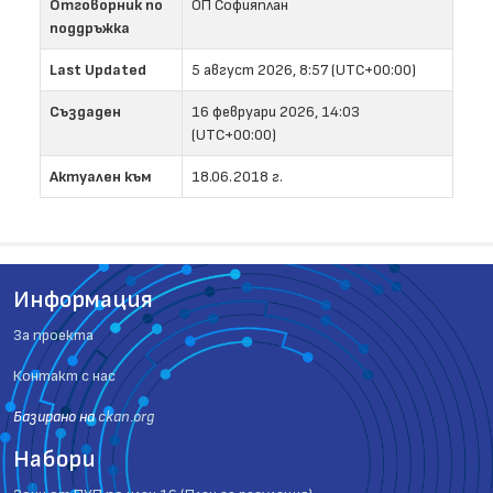
Отговорник по
ОП Софияплан
поддръжка
Last Updated
5 август 2026, 8:57 (UTC+00:00)
Създаден
16 февруари 2026, 14:03
(UTC+00:00)
Актуален към
18.06.2018 г.
Информация
За проекта
Контакт с нас
Базиранo на
ckan.org
Набори