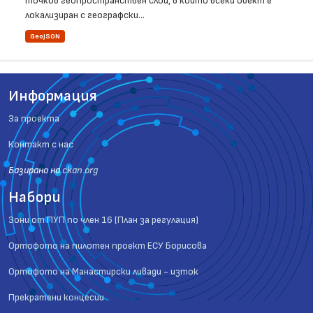
точков геопространствен слой, в който всеки обект е
локализиран с географски...
GeoJSON
Информация
За проекта
Контакт с нас
Базиранo на
ckan.org
Набори
Зони от ПУП по член 16 (План за регулация)
Ортофото на пилотен проект ЕСУ Борисова
Ортофото на Манастирски ливади - изток
Прекратени концесии