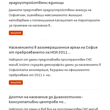
градоустройствени единици
Данните представят градоустройствени анализи на
Софияплан, оценяващи максималното жилищно
натоварване и потенциалния капацитет на териториите
за приемане на население в...
GeoJSON
Населението в агломерационния ареал на София
от преброяването на НСИ 2011...
Наборът от данни представлява пространствен ГИС
масив, който съдържа демографски данни за населението в
Софийската агломерация, базирани на официалното
преброяване от 2011 г. на...
GeoJSON
Достъп на население до Диагностично-
консултативни центрове по...
Наборът от данни е във вид на пространствен ГИС масив