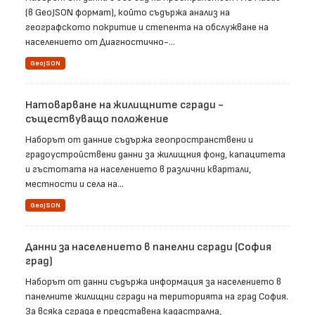
(в GeoJSON формат), който съдържа анализ на
географското покритие и степента на обслужване на
населението от Диагностично-...
GeoJSON
Натоварване на жилищните сгради -
съществуващо положение
Наборът от данние съдържа геопространствени и
градоустройствени данни за жилищния фонд, капацитета
и гъстотата на населението в различни квартали,
местности и села на...
GeoJSON
Данни за населението в панелни сгради (София
град)
Наборът от данни съдържа информация за населението в
панелните жилищни сгради на територията на град София.
За всяка сграда е представена кадастрална,