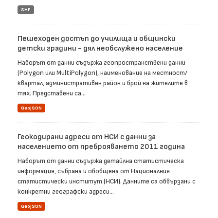
SHP
Пешеходен достъп до училища и общински
детски градини - дял необслужено население
Наборът от данни съдържа геопространствени данни
(Polygon или MultiPolygon), наименование на местност/
квартал, административен район и брой на жителите в
тях. Представени са...
GeoJSON
Геокодирани адреси от НСИ с данни за
населението от преброяването 2011 година
Наборът от данни съдържа детайлна статистическа
информация, събрана и обобщена от Националния
статистически институт (НСИ). Данните са обвързани с
конкретни географски адреси...
GeoJSON