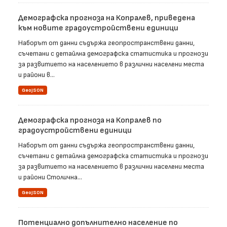
Демографска прогноза на Копралев, приведена
към новите градоустройствени единици
Наборът от данни съдържа геопространствени данни,
съчетани с детайлна демографска статистика и прогнози
за развитието на населението в различни населени места
и райони в...
GeoJSON
Демографска прогноза на Копралев по
градоустройствени единици
Наборът от данни съдържа геопространствени данни,
съчетани с детайлна демографска статистика и прогнози
за развитието на населението в различни населени места
и райони Столична...
GeoJSON
Потенциално допълнително население по