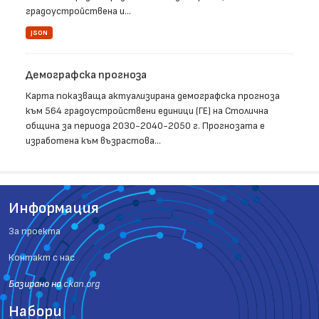
градоустройствена и...
JSON
Демографска прогноза
Карта показваща актуализирана демографска прогноза
към 564 градоустройствени единици (ГЕ) на Столична
община за периода 2030-2040-2050 г. Прогнозата е
изработена към възрастова...
Информация
За проекта
Контакт с нас
Базиранo на
ckan.org
Набори