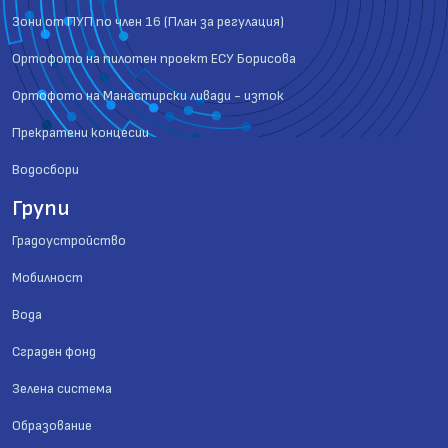
Зони от ПУП по член 16 (План за регулация)
Ортофото на пилотен проект ЕСУ Борисова
Ортофото на Манастирски ливади - изток
Прекратени концесии
Водосбори
Групи
Градоустройство
Мобилност
Вода
Сграден фонд
Зелена система
Образование