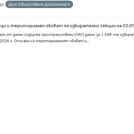
зи:
Друг (Обществено Достояние)
ици и териториален обхват на избирателни секции на СО (
ът от данни съдържа пространствени (ГИС) данни за 1 598-те избира
.2026 г. Описани са териториалният обхват и...