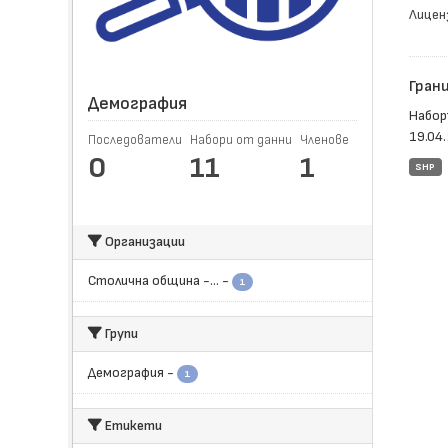
Лицен
Гран
Демография
Набор
19.04
Последователи
Набори от данни
Членове
0
11
1
SHP
Организации
Столична община -...
-
1
Групи
Демография
-
1
Етикети