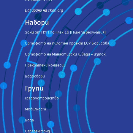
Базиранo на
ckan.org
Набори
Зони от ПУП по член 16 (План за регулация)
Ортофото на пилотен проект ЕСУ Борисова
Ортофото на Манастирски ливади - изток
Прекратени концесии
Водосбори
Групи
Градоустройство
Мобилност
Вода
Сграден фонд