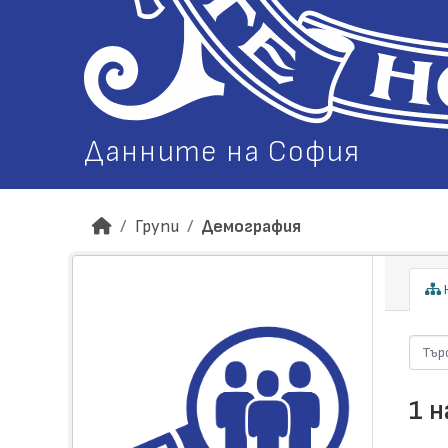
Данните на София
Групи
Демография
Н
1 