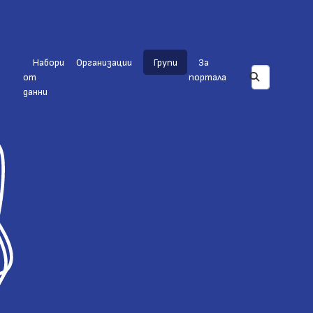
Набори
Организации
Групи
За
от
портала
данни