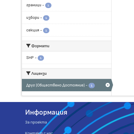
граници
-
1
избори
-
1
секция
-
1
Формати
SHP
-
1
Лицензи
Друг (Обществено Достояние)
-
1
Информация
За проекта
Контакт с нас