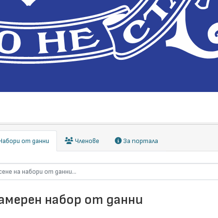
абори от данни
Членове
За портала
намерен набор от данни