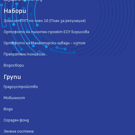
Набори
Зони от ПУП по член 16 (План за регулация)
Ортофото на пилотен проект ЕСУ Борисова
Ортофото на Манастирски ливади - изток
Прекратени концесии
Водосбори
Групи
Градоустройство
Мобилност
Вода
Сграден фонд
Зелена система