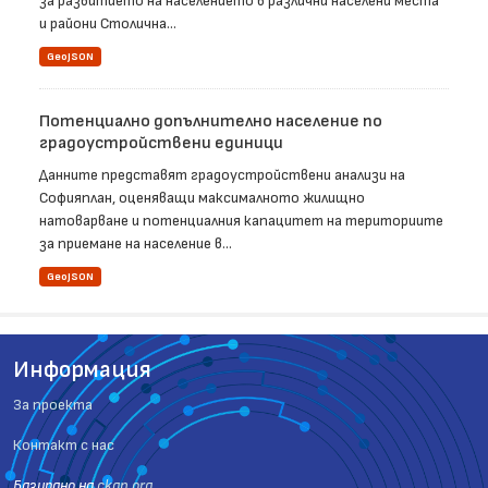
за развитието на населението в различни населени места
и райони Столична...
GeoJSON
Потенциално допълнително население по
градоустройствени единици
Данните представят градоустройствени анализи на
Софияплан, оценяващи максималното жилищно
натоварване и потенциалния капацитет на териториите
за приемане на население в...
GeoJSON
Информация
За проекта
Контакт с нас
Базиранo на
ckan.org