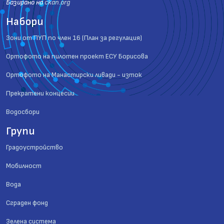
Базиранo на
ckan.org
Набори
Зони от ПУП по член 16 (План за регулация)
Ортофото на пилотен проект ЕСУ Борисова
Ортофото на Манастирски ливади - изток
Прекратени концесии
Водосбори
Групи
Градоустройство
Мобилност
Вода
Сграден фонд
Зелена система