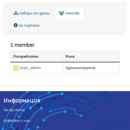
Набори от данни
Членове
За портала
1 member
Потребител
Роля
ckan_admin
Администратор
Информация
За проекта
Контакт с нас