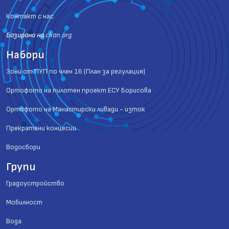
Контакт с нас
Базиранo на
ckan.org
Набори
Зони от ПУП по член 16 (План за регулация)
Ортофото на пилотен проект ЕСУ Борисова
Ортофото на Манастирски ливади - изток
Прекратени концесии
Водосбори
Групи
Градоустройство
Мобилност
Вода