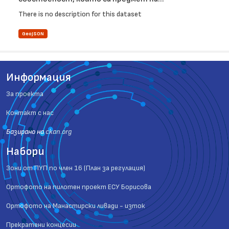
There is no description for this dataset
GeoJSON
Информация
За проекта
Контакт с нас
Базиранo на
ckan.org
Набори
Зони от ПУП по член 16 (План за регулация)
Ортофото на пилотен проект ЕСУ Борисова
Ортофото на Манастирски ливади - изток
Прекратени концесии