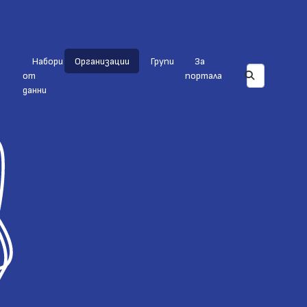
Набори
Организации
Групи
За
от
портала
данни