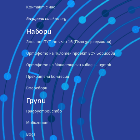
Контакт с нас
Базиранo на
ckan.org
Набори
Зони от ПУП по член 16 (План за регулация)
Ортофото на пилотен проект ЕСУ Борисова
Ортофото на Манастирски ливади - изток
Прекратени концесии
Водосбори
Групи
Градоустройство
Мобилност
Вода