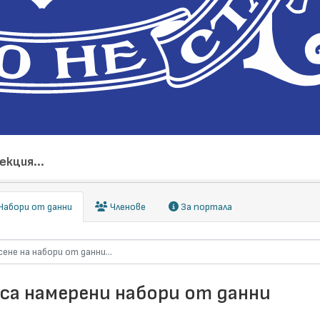
екция...
абори от данни
Членове
За портала
 са намерени набори от данни