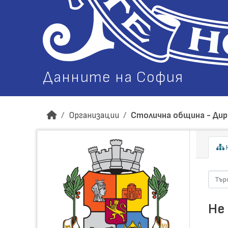
Данните на София
Организации
Столична община - Дир
Н
Не