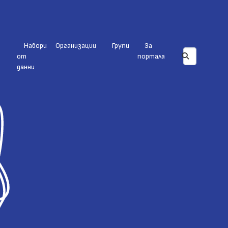
Набори
Организации
Групи
За
от
портала
данни