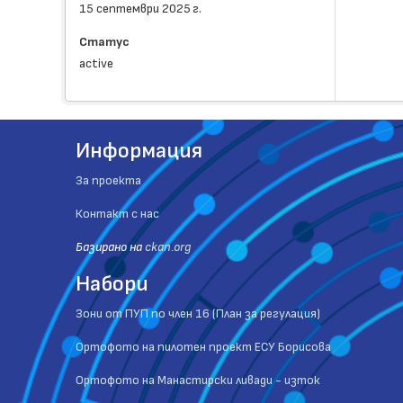
15 септември 2025 г.
Статус
active
Информация
За проекта
Контакт с нас
Базиранo на
ckan.org
Набори
Зони от ПУП по член 16 (План за регулация)
Ортофото на пилотен проект ЕСУ Борисова
Ортофото на Манастирски ливади - изток