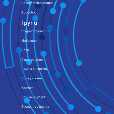
Прекратени концесии
Водосбори
Групи
Градоустройство
Мобилност
Вода
Сграден фонд
Зелена система
Образование
Климат
Социални услуги
Биоразнообразие