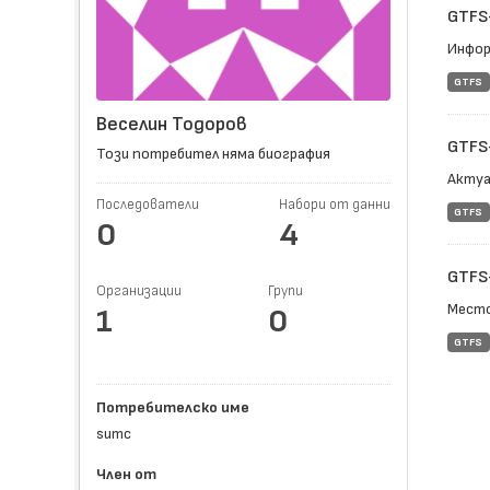
GTFS
Инфор
GTFS
Веселин Тодоров
GTFS
Този потребител няма биография
Актуа
Последователи
Набори от данни
GTFS
0
4
GTFS
Организации
Групи
Место
1
0
GTFS
Потребителско име
sumc
Член от