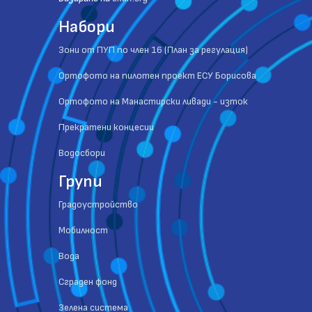
Набори
Зони от ПУП по член 16 (План за регулация)
Ортофото на пилотен проект ЕСУ Борисова
Ортофото на Манастирски ливади - изток
Прекратени концесии
Водосбори
Групи
Градоустройство
Мобилност
Вода
Сграден фонд
Зелена система