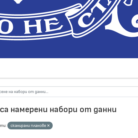
 са намерени набори от данни
ти:
сканирани планове