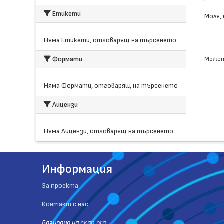
Етикети
Моля,
Няма Етикети, отговарящ на търсенето
Формати
Может
Няма Формати, отговарящ на търсенето
Лицензи
Няма Лицензи, отговарящ на търсенето
Информация
За проекта
Контакт с нас
Базиранo на
ckan.org