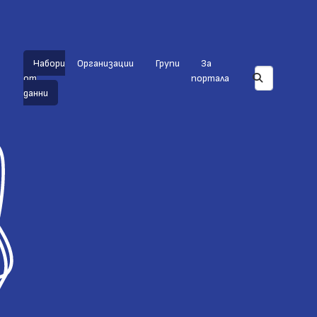
Набори
Организации
Групи
За
от
портала
данни