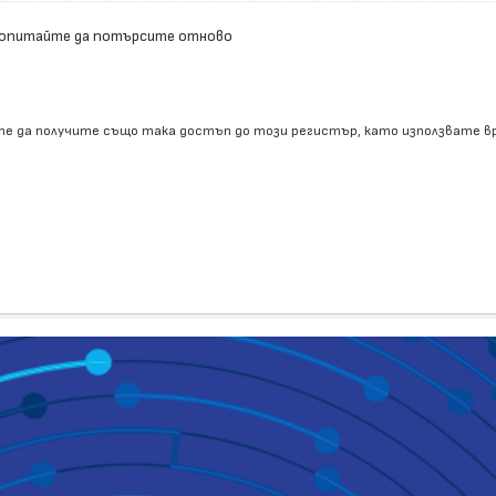
 опитайте да потърсите отново
е да получите също така достъп до този регистър, като използвате 