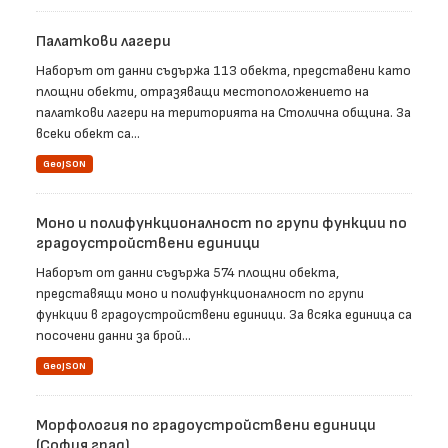
Палаткови лагери
Наборът от данни съдържа 113 обекта, представени като
площни обекти, отразяващи местоположението на
палаткови лагери на територията на Столична община. За
всеки обект са...
GeoJSON
Моно и полифункционалност по групи функции по
градоустройствени единици
Наборът от данни съдържа 574 площни обекта,
представящи моно и полифункционалност по групи
функции в градоустройствени единици. За всяка единица са
посочени данни за брой...
GeoJSON
Морфология по градоустройствени единици
(София град)