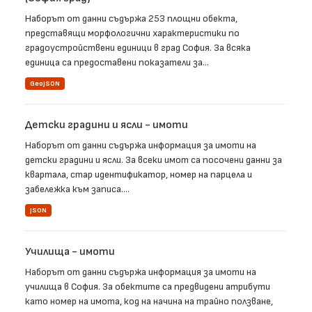
Наборът от данни съдържа 253 площни обекта,
представящи морфологични характеристики по
градоустройствени единици в град София. За всяка
единица са предоставени показатели за...
GeoJSON
Детски градини и ясли - имоти
Наборът от данни съдържа информация за имоти на
детски градини и ясли. За всеки имот са посочени данни за
квартала, стар идентификатор, номер на парцела и
забележка към записа....
JSON
Училища - имоти
Наборът от данни съдържа информация за имоти на
училища в София. За обектите са предвидени атрибути
като номер на имота, код на начина на трайно ползване,