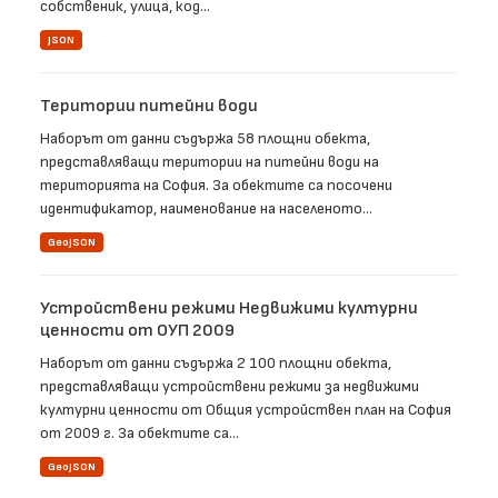
собственик, улица, код...
JSON
Територии питейни води
Наборът от данни съдържа 58 площни обекта,
представляващи територии на питейни води на
територията на София. За обектите са посочени
идентификатор, наименование на населеното...
GeoJSON
Устройствени режими Недвижими културни
ценности от ОУП 2009
Наборът от данни съдържа 2 100 площни обекта,
представляващи устройствени режими за недвижими
културни ценности от Общия устройствен план на София
от 2009 г. За обектите са...
GeoJSON