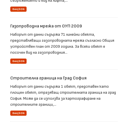
съоръжението и вид на лифта,...
GeoJSON
Газопроводна мрежа от ОУП 2009
Наборът от данни съдържа 71 линейни обекта,
представляващи газопроводната мрежа съгласно Общия
устройствен план от 2009 година. За всеки обект е
посочен вид на газопроводния...
GeoJSON
Строителна граница на Град София
Наборът от данни съдържа 1 обект, представен като
площен обект, отразяващ строителната граница на град
София. Може да се използва за картографиране на
строителните граници,...
GeoJSON