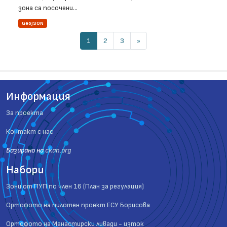
зона са посочени...
GeoJSON
1
2
3
»
Информация
За проекта
Контакт с нас
Базиранo на
ckan.org
Набори
Зони от ПУП по член 16 (План за регулация)
Ортофото на пилотен проект ЕСУ Борисова
Ортофото на Манастирски ливади - изток