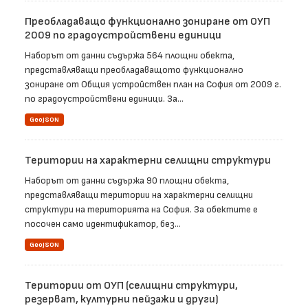
Преобладаващо функционално зониране от ОУП
2009 по градоустройствени единици
Наборът от данни съдържа 564 площни обекта,
представляващи преобладаващото функционално
зониране от Общия устройствен план на София от 2009 г.
по градоустройствени единици. За...
GeoJSON
Територии на характерни селищни структури
Наборът от данни съдържа 90 площни обекта,
представляващи територии на характерни селищни
структури на територията на София. За обектите е
посочен само идентификатор, без...
GeoJSON
Територии от ОУП (селищни структури,
резерват, културни пейзажи и други)