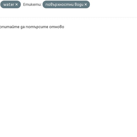
water
Етикети:
повърхностни води
 опитайте да потърсите отново