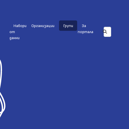
Набори
Организации
Групи
За
от
портала
данни