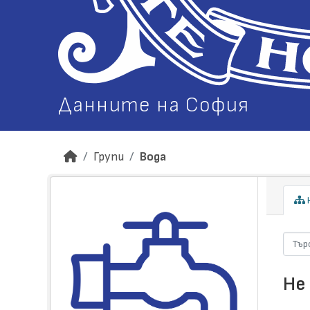
Данните на София
Групи
Вода
Н
Не