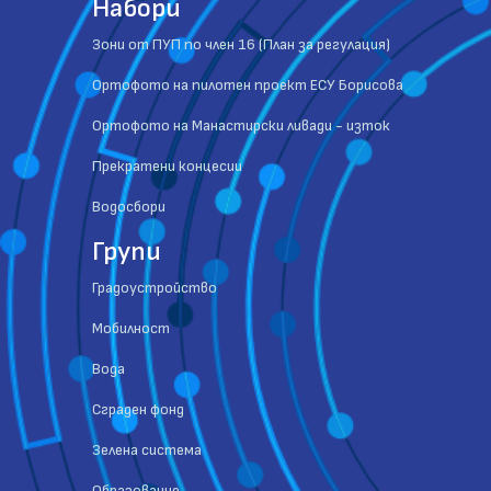
Набори
Зони от ПУП по член 16 (План за регулация)
Ортофото на пилотен проект ЕСУ Борисова
Ортофото на Манастирски ливади - изток
Прекратени концесии
Водосбори
Групи
Градоустройство
Мобилност
Вода
Сграден фонд
Зелена система
Образование