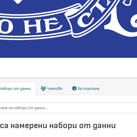
абори от данни
Членове
За портала
 са намерени набори от данни