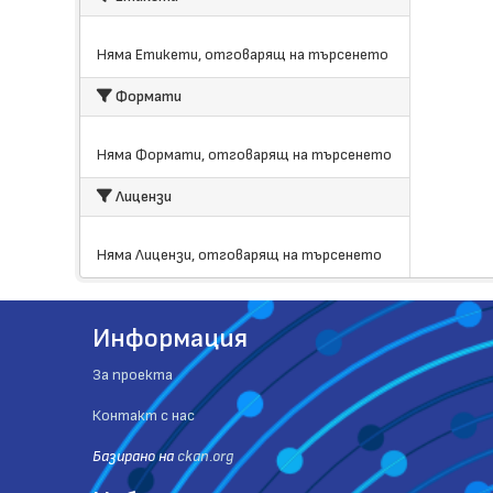
Няма Етикети, отговарящ на търсенето
Формати
Няма Формати, отговарящ на търсенето
Лицензи
Няма Лицензи, отговарящ на търсенето
Информация
За проекта
Контакт с нас
Базиранo на
ckan.org